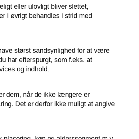
t eller ulovligt bliver slettet,
r i øvrigt behandles i strid med
 have størst sandsynlighed for at være
du har efterspurgt, som f.eks. at
vices og indhold.
tter dem, når de ikke længere er
g. Det er derfor ikke muligt at angive
sk placering, køn og alderssegment m.v.