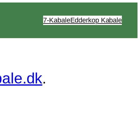
7-Kabale
Edderkop Kabale
bale.dk
.