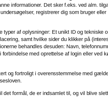
e informationer. Det sker f.eks. ved alm. tilgan
 undersøgelser, registrerer dig som bruger eller 
 typer af oplysninger: Et unikt ID og tekniske o
acering, samt hvilke sider du klikker på (interes
mationerne behandles desuden: Navn, telefonnum
i forbindelse med oprettelse af login eller ved k
kert og fortroligt i overensstemmelse med gæld
lsesloven.
 det formål, de er indsamlet til, og vil blive slett