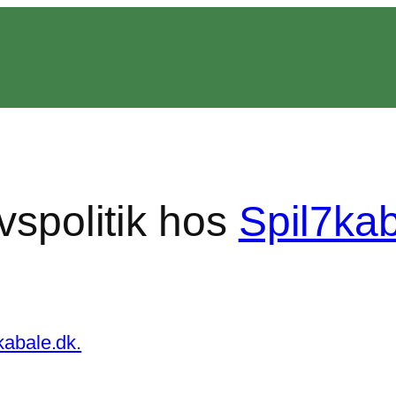
ivspolitik hos
Spil7ka
7kabale.dk.