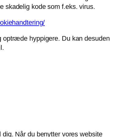
de skadelig kode som f.eks. virus.
ookiehandtering/
g og optræde hyppigere. Du kan desuden
l.
l dig. Når du benytter vores website