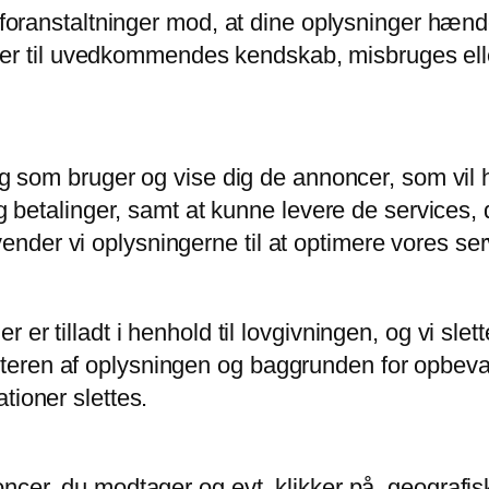
foranstaltninger mod, at dine oplysninger hændelig
kommer til uvedkommendes kendskab, misbruges elle
dig som bruger og vise dig de annoncer, som vil
og betalinger, samt at kunne levere de services, 
der vi oplysningerne til at optimere vores ser
 er tilladt i henhold til lovgivningen, og vi sle
ren af oplysningen og baggrunden for opbevarin
tioner slettes.
oncer, du modtager og evt. klikker på, geografi